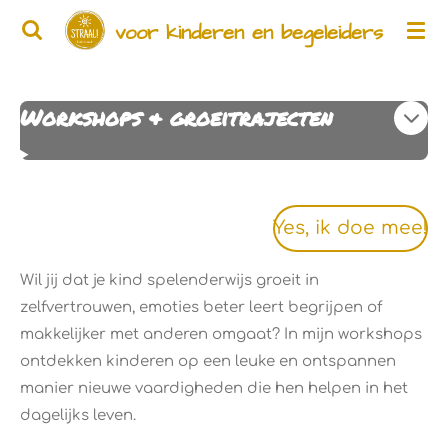
Ga
voor kinderen en begeleiders
direct
naar
de
Workshops & groeitrajecten
hoofdinhoud
Yes, ik doe mee!
Wil jij dat je kind spelenderwijs groeit in
zelfvertrouwen, emoties beter leert begrijpen of
makkelijker met anderen omgaat? In mijn workshops
ontdekken kinderen op een leuke en ontspannen
manier nieuwe vaardigheden die hen helpen in het
dagelijks leven.