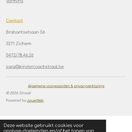
Vorming
Contact
Brabantsebaan 56
3271 Zichem
0472/78.46.26
sara@kindercoachstraal.be
Algemene voorwaarden & privacyverklaring
© 2026
Straal!
Powered by
JouwWeb
Deze website gebruikt cookies voor
analyse-doeleinden en/of het tonen van