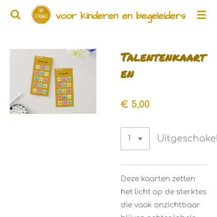
Ga
voor kinderen en begeleiders
direct
naar
de
Talentenkaart
hoofdinhoud
en
€ 5,00
Uitgeschake
Deze kaarten zetten
het licht op de sterktes
die vaak onzichtbaar